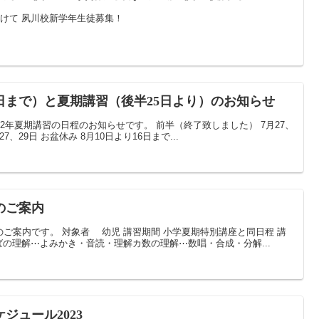
向けて 夙川校新学年生徒募集！
6日まで）と夏期講習（後半25日より）のお知らせ
2年夏期講習の日程のお知らせです。 前半（終了致しました） 7月27、
、27、29日 お盆休み 8月10日より16日まで...
のご案内
ご案内です。 対象者 幼児 講習期間 小学夏期特別講座と同日程 講
とばの理解⋯よみかき・音読・理解カ数の理解⋯数唱・合成・分解...
ジュール2023