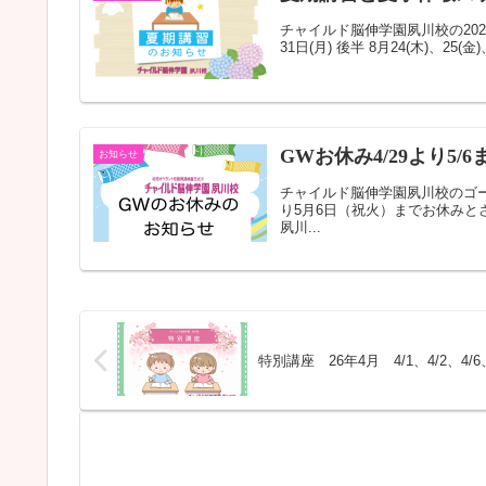
チャイルド脳伸学園夙川校の2023
31日(月) 後半 8月24(木)、25(金)
GWお休み4/29より5/6ま
お知らせ
チャイルド脳伸学園夙川校のゴー
り5月6日（祝火）までお休みと
夙川...
特別講座 26年4月 4/1、4/2、4/6、