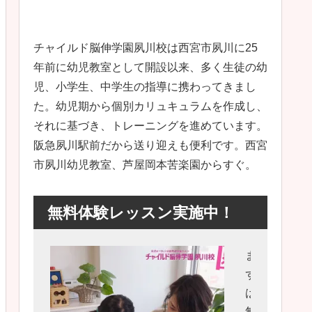
チャイルド脳伸学園夙川校は西宮市夙川に25
年前に幼児教室として開設以来、多く生徒の幼
児、小学生、中学生の指導に携わってきまし
た。幼児期から個別カリュキュラムを作成し、
それに基づき、トレーニングを進めています。
阪急夙川駅前だから送り迎えも便利です。西宮
市夙川幼児教室、芦屋岡本苦楽園からすぐ。
無料体験レッスン実施中！
ま
ず
は
無