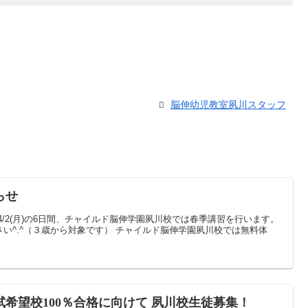
脳伸幼児教室夙川スタッフ
らせ
(木)31(土)4/2(月)の6日間、チャイルド脳伸学園夙川校では春季講習を行います。
い^.^（３歳から対象です） チャイルド脳伸学園夙川校では無料体
希望校100％合格に向けて 夙川校生徒募集！