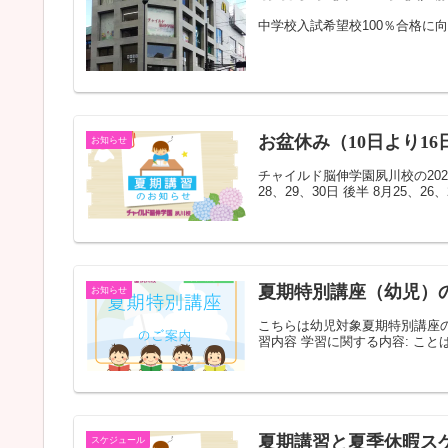
中学校入試希望校100％合格に
お盆休み（10日より1
お知らせ
チャイルド脳伸学園夙川校の202
28、29、30日 後半 8月25、26
夏期特別講座（幼児）
お知らせ
こちらは幼児対象夏期特別講座の
習内容 学習に関する内容: こ
夏期講習と夏季休暇スケ
スケジュール