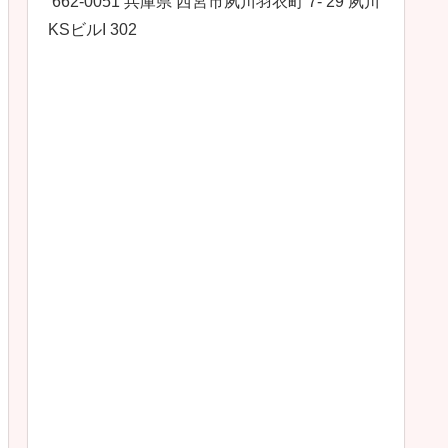
662-0051 兵庫県 西宮市夙川羽衣町 7- 29 夙川
KSビルI 302