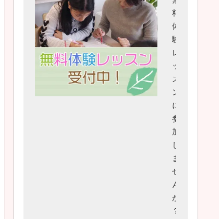
料
体
験
レ
ッ
ス
ン
に
参
加
し
ま
せ
ん
か
？