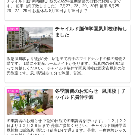
チャイルド脳伸学園夙川校の2022年夏期講習の日程のお知らせで
す。 前半（終了致しました） 7月27、28、29、30日 後半 8月25、
26、27、29日 お盆休み 8月10日より16日まで...
チャイルド脳伸学園夙川校移転し
お知らせ
ました
阪急夙川駅より徒歩1分、駅を出て右手のマクドナルドの横の建物３
階です。 1階に不動産ホームメイトがあります。 写真内の矢印に沿
ってお越しください。 チャイルド脳伸学園夙川校は西宮市夙川の幼
児教室です。夙川駅徒歩１分で芦屋、苦楽...
冬季講習のお知らせ | 夙川校｜チ
お知らせ
ャイルド脳伸学園
冬季講習のお知らせ 下記の日程で冬季講習を行います。 １２月２２
日より１２月２９日まで 是非ご参加ください。 チャイルド脳伸学園
夙川校は阪急夙川駅より徒歩1分で通えます。是非、一度体験レッス