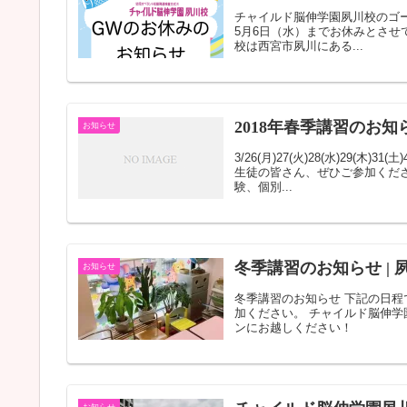
チャイルド脳伸学園夙川校のゴー
5月6日（水）までお休みとさせ
校は西宮市夙川にある...
2018年春季講習のお知
お知らせ
3/26(月)27(火)28(水)29
生徒の皆さん、ぜひご参加くださ
験、個別...
冬季講習のお知らせ |
お知らせ
冬季講習のお知らせ 下記の日程
加ください。 チャイルド脳伸
ンにお越しください！