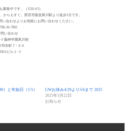
集中です。（3/26-4/1)
、からもすぐ。西宮市阪急夙川駅より徒歩1分です。
問い合わせよりお気軽にお問い合わせください。
798-36-7881
お問い合わせ
ルド脳伸学園夙川校
市羽衣町７−３０
川KSビル１−3
〜30）と年始日（1/5）
GWお休み4/29より5/6まで 2025
2025年3月22日
お知らせ