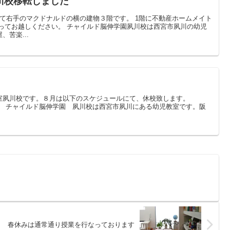
川校移転しました
て右手のマクドナルドの横の建物３階です。 1階に不動産ホームメイト
ってお越しください。 チャイルド脳伸学園夙川校は西宮市夙川の幼児
苦楽...
室夙川校です。８月は以下のスケジュールにて、休校致します。
）まで。 チャイルド脳伸学園 夙川校は西宮市夙川にある幼児教室です。阪
春休みは通常通り授業を行なっております