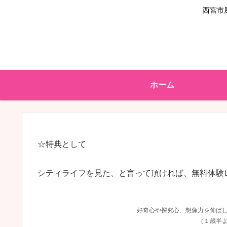
西宮市
ホーム
☆特典として
シティライフを見た、と言って頂ければ、無料体験レッ
好奇心や探究心、想像力を伸ば
（１歳半