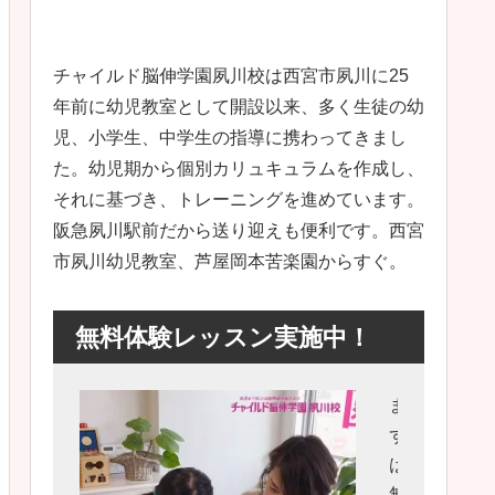
チャイルド脳伸学園夙川校は西宮市夙川に25
年前に幼児教室として開設以来、多く生徒の幼
児、小学生、中学生の指導に携わってきまし
た。幼児期から個別カリュキュラムを作成し、
それに基づき、トレーニングを進めています。
阪急夙川駅前だから送り迎えも便利です。西宮
市夙川幼児教室、芦屋岡本苦楽園からすぐ。
無料体験レッスン実施中！
ま
ず
は
無