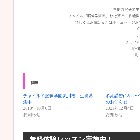
春期講習受講生も募
チャイルド脳伸学園夙川校は芦屋、香櫨園
詳しくはお電話またはホームページお
0
チャイ
西宮
夙
関連
チャイルド脳伸学園夙川校 生徒募
冬期講習(12/22
集中
のお知らせ
2018年10月6日
2021年12月4日
お知らせ
お知らせ
無料体験レッスン実施中！