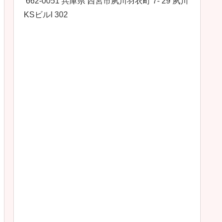
662-0051 兵庫県 西宮市夙川羽衣町 7- 29 夙川
KSビルI 302