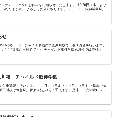
ルデンウィークのお休みをお知らせいたします。 4月29日（水）より
ていただきます。 よろしくお願い致します。 チャイルド脳伸学園夙川
らせ
(木)31(土)4/2(月)の6日間、チャイルド脳伸学園夙川校では春季講習を行います。
い^.^（３歳から対象です） チャイルド脳伸学園夙川校では無料体
 夙川校｜チャイルド脳伸学園
で冬季講習を行います。 １２月２２日より１２月２９日まで 是非ご参
学園夙川校は阪急夙川駅より徒歩1分で通えます。是非、一度体験レッス