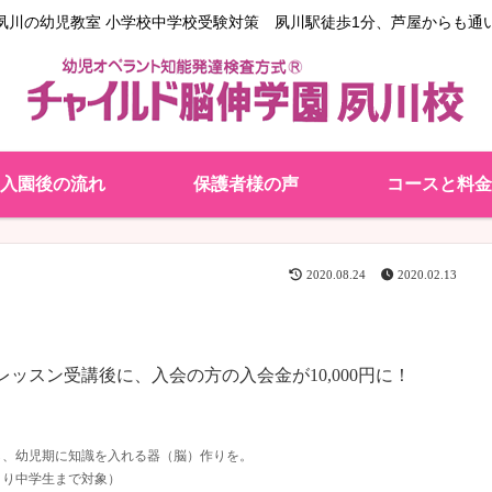
夙川の幼児教室 小学校中学校受験対策 夙川駅徒歩1分、芦屋からも通
入園後の流れ
保護者様の声
コースと料金
2020.08.24
2020.02.13
スン受講後に、入会の方の入会金が10,000円に！
し、幼児期に知識を入れる器（脳）作りを。
より中学生まで対象）