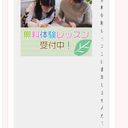
料
体
験
レ
ッ
ス
ン
に
参
加
し
ま
せ
ん
か
？