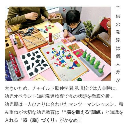
子
供
の
発
達
は
個
人
差
が
大きいため、チャイルド脳伸学園 夙川校では入会時に、
幼児オペラント知能発達検査で今の状態を徹底分析 。
幼児期は一人ひとりに合わせたマンツーマンレッスン。積
み重ねが大切な幼児教育は
「”脳を鍛える”訓練」
と知識を
入れる
「器（脳）づくり」
がかなめ！