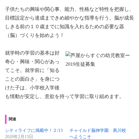
子供たちの興味や関心事、能力、性格など特性を把握し、
目標設定から達成まできめ細やかな指導を行う。脳が成長
しきる前の１０歳までに知識を入れるための必要な器
（脳）づくりを始めよう！
就学時の学習の基本は好
奇心・興味・関心があっ
てこそ。就学前に「知る
ことの面白さ」を身につ
けた子は、小学校入学後
も情動が安定し、意欲を持って学習に取り組めます。
関連
シティライフに掲載中！２/13
チャイルド脳伸学園 夙川校
2020年2月13日
へようこそ