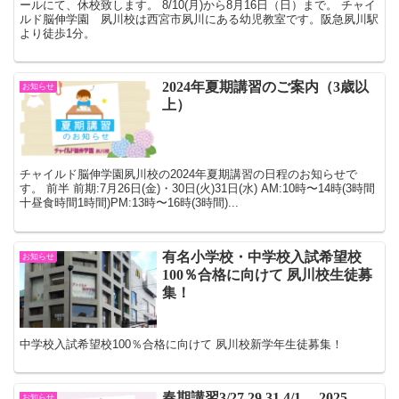
ールにて、休校致します。 8/10(月)から8月16日（日）まで。 チャイ
ルド脳伸学園 夙川校は西宮市夙川にある幼児教室です。阪急夙川駅
より徒歩1分。
2024年夏期講習のご案内（3歳以
お知らせ
上）
チャイルド脳伸学園夙川校の2024年夏期講習の日程のお知らせで
す。 前半 前期:7月26日(金)・30日(火)31日(水) AM:10時〜14時(3時間
十昼食時間1時間)PM:13時〜16時(3時間)...
有名小学校・中学校入試希望校
お知らせ
100％合格に向けて 夙川校生徒募
集！
中学校入試希望校100％合格に向けて 夙川校新学年生徒募集！
春期講習3/27,29,31,4/1 2025
お知らせ